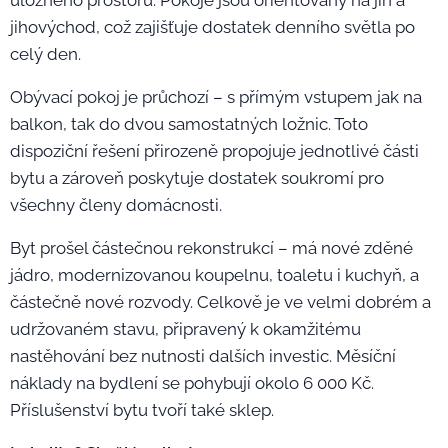
úložného prostoru. Pokoje jsou orientovány na jih a
jihovýchod, což zajišťuje dostatek denního světla po
celý den.
Obývací pokoj je průchozí – s přímým vstupem jak na
balkon, tak do dvou samostatných ložnic. Toto
dispoziční řešení přirozeně propojuje jednotlivé části
bytu a zároveň poskytuje dostatek soukromí pro
všechny členy domácnosti.
Byt prošel částečnou rekonstrukcí – má nové zděné
jádro, modernizovanou koupelnu, toaletu i kuchyň, a
částečně nové rozvody. Celkově je ve velmi dobrém a
udržovaném stavu, připravený k okamžitému
nastěhování bez nutnosti dalších investic. Měsíční
náklady na bydlení se pohybují okolo 6 000 Kč.
Příslušenství bytu tvoří také sklep.