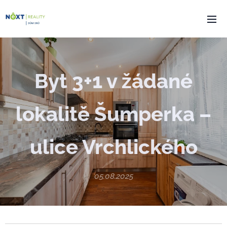
Byt 3+1 v žádané
lokalitě Šumperka –
ulice Vrchlického
05.08.2025