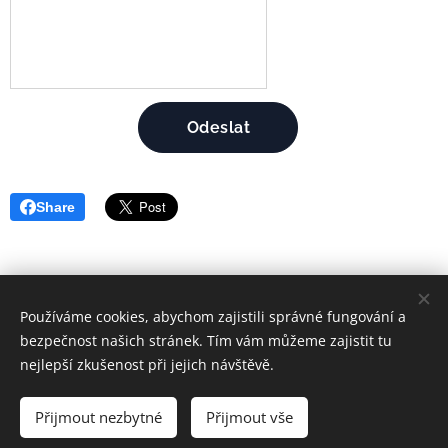
Odeslat
Share
Používáme cookies, abychom zajistili správné fungování a
© 2025 NEXT REALITY DŮM SNŮ ŠUMPERK
bezpečnost našich stránek. Tím vám můžeme zajistit tu
nejlepší zkušenost při jejich návštěvě.
dumsnu@nextreality.cz
+ 420 777 162 300
Přijmout nezbytné
Přijmout vše
MGR. VERONIKA CHLÁDKOVÁ
Cookies