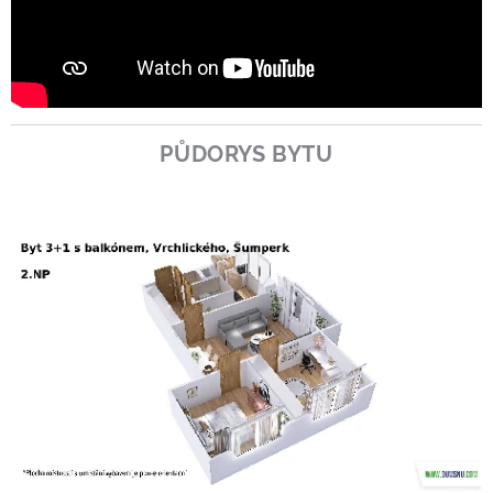
PŮDORYS BYTU