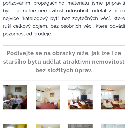
pořizováním propagačního materiálu jsme připravili
byt - je nutné nemovitost odosobnit, udělat z ní co
nejvíce "katalogový byt", bez zbytečných věcí, které
ruší celkový dojem, bez osobních věcí, které odvádí
pozornost od prodeje.
Podívejte se na obrázky níže, jak lze i ze
staršího bytu udělat atraktivní nemovitost
bez složitých úprav.