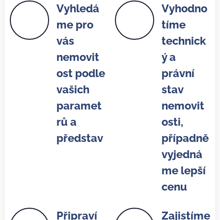
Vyhledá
Vyhodno
me pro
tíme
vás
technick
nemovit
ý a
ost podle
právní
vašich
stav
paramet
nemovit
rů a
osti,
představ
případně
vyjedná
me lepší
cenu
Připraví
Zajistíme