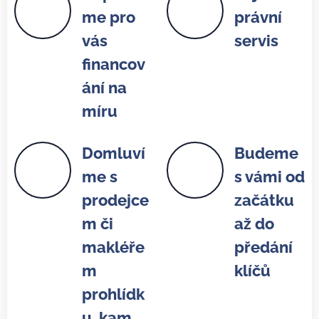
me pro
právní
vás
servis
financov
ání na
míru
Domluví
Budeme
me s
s vámi od
prodejce
začátku
m či
až do
makléře
předání
m
klíčů
prohlídk
u, kam