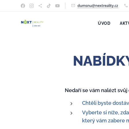
dumsnu@nextreality.cz
ÚVOD
AKT
NABÍDKY
Nedaří se vám nalézt svů
Chtěli byste dostá
Vyberte si níže, zd
který vám zabere m