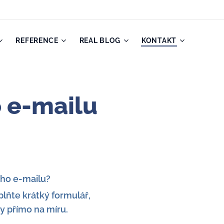
REFERENCE
REAL BLOG
KONTAKT
 e-mailu
eho e-mailu?
plňte krátký formulář,
y přímo na míru.