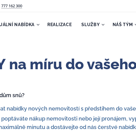
777 162 300
UÁLNÍ NABÍDKA
REALIZACE
SLUŽBY
NÁŠ TÝM
 na míru do vašeho
j dům snů?
vat nabídky nových nemovitostí s předstihem do vaš
a poptáváte nákup nemovitosti nebo její pronájem, vy
aximálně minutu a dostávejte od nás čerstvé nabídk