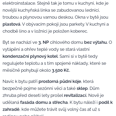
elektroinstalace. Stejně tak je tomu v kuchyni, kde je
novější kuchyňská linka se zabudovanou lednicí,
troubou a plynovou varnou deskou. Okna v bytě jsou
plastová
. V obývacím pokoji jsou parkety. V kuchyni a
chodbě lino a v ložnici je položen koberec.
Byt se nachází ve
3. NP
cihlového domu
bez výtahu.
O
vytápění a ohřev teplé vody se stará vlastní
kondenzační plynový kotel
. Sami si v bytě tedy
regulujete teplotu a s tím spojené náklady, které se
měsíčně pohybují okolo
3.500 Kč.
Navíc k bytu patří
prostorná půdní kóje
, která
bezpečně pojme sezónní věci a také
sklep
. Dům
zhruba před deseti lety prošel
revitalizací.
Nově je
udělaná
fasáda domu a střecha
. K bytu náleží i
podíl k
zahradě
, kde můžete trávit svůj volný čas ať už s