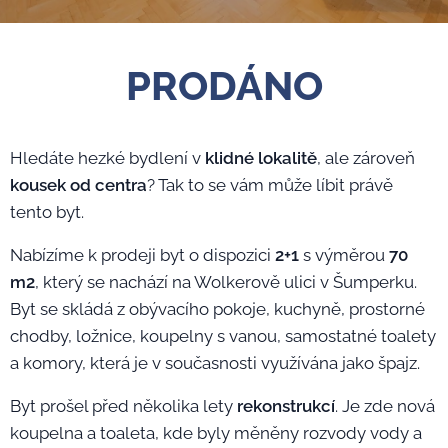
PRODÁNO
Hledáte hezké bydlení v
klidné lokalitě
, ale zároveň
kousek od centra
? Tak to se vám může líbit právě
tento byt.
Nabízíme k prodeji byt o dispozici
2+1
s výměrou
70
m2
, který se nachází na Wolkerově ulici v Šumperku.
Byt se skládá z obývacího pokoje, kuchyně, prostorné
chodby, ložnice, koupelny s vanou, samostatné toalety
a komory, která je v současnosti využívána jako špajz.
Byt prošel před několika lety
rekonstrukcí
. Je zde nová
koupelna a toaleta, kde byly měněny rozvody vody a