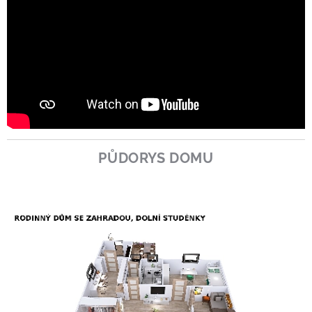
PŮDORYS DOMU