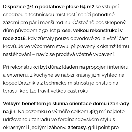
Dispozice 3+1 o podlahové ploše 64 m2
se vstupní
chodbou a technickou místností nabízí pohodlné
zázemí pro pár i menší rodinu. Částečně podsklepený
dům původem z 50. let
prošel velkou rekonstrukcí v
roce 2018
, kdy zůstaly pouze obvodové zdi a větší část
krovů. Je ve výborném stavu, připravený k okamžitému
nastěhování – navíc se prodává včetně vybavení.
Při rekonstrukci byl důraz kladen na propojení interiéru
a exteriéru, z kuchyně se nabízí krásný jižní výhled na
kopec Drážník a z technické místnosti je přístup na
terasu, kde lze trávit velkou část roku.
Velkým benefitem je slunná orientace domu i zahrady
na jih.
Na pozemku o výměře
celkem 483
m² najdete
udržovanou zahradu ve ferdinandovském stylu s
okrasnými i jedlými záhony,
2
teras
y
, grill point pro