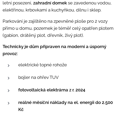
letní posezení,
zahradní domek
se zavedenou vodou,
elektřinou
,
krbovkami a kuchyňkou,
dílnu i sklep.
Parkování je zajištěno na zpevněné ploše pro 2 vozy
přímo u domu, pozemek je téměř celý opatřen plotem
(gabion, drátěný plot, dřevník, živý plot).
Technicky je dům připraven na moderní a úsporný
provoz:
elektrické topné rohože
bojler na ohřev TUV
fotovoltaická elektrárna z r. 2024
reálné měsíční náklady na
el. energii
do 2.500
Kč