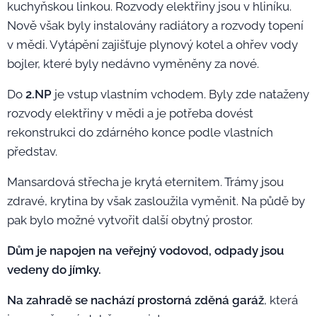
kuchyňskou linkou. Rozvody elektřiny jsou v hliníku.
Nově však byly instalovány radiátory a rozvody topení
v mědi. Vytápění zajišťuje plynový kotel a ohřev vody
bojler, které byly nedávno vyměněny za nové.
Do
2.NP
je vstup vlastním vchodem. Byly zde nataženy
rozvody elektřiny v mědi a je potřeba dovést
rekonstrukci do zdárného konce podle vlastních
představ.
Mansardová střecha je krytá eternitem. Trámy jsou
zdravé, krytina by však zasloužila vyměnit. Na půdě by
pak bylo možné vytvořit další obytný prostor.
Dům je napojen na veřejný vodovod, odpady jsou
vedeny do jímky.
Na zahradě se nachází prostorná zděná garáž
, která