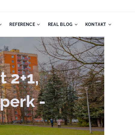
REFERENCE
REAL BLOG
KONTAKT
t 2+1,
perk -