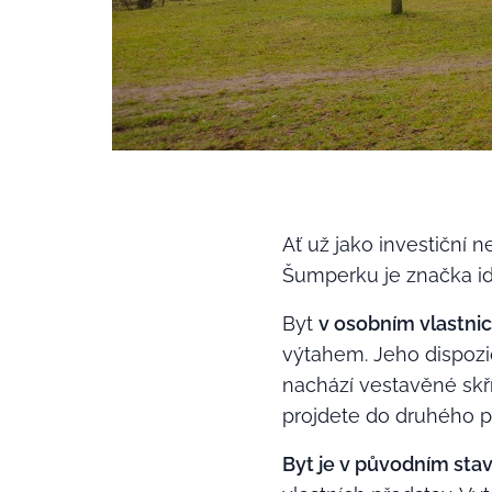
Ať už jako investiční n
Šumperku je značka id
Byt
v osobním vlastnic
výtahem. Jeho dispozic
nachází vestavěné skř
projdete do druhého p
Byt je v původním sta