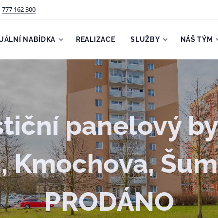
777 162 300
UÁLNÍ NABÍDKA
REALIZACE
SLUŽBY
NÁŠ TÝM
tiční panelový by
, Kmochova, Šum
PRODÁNO