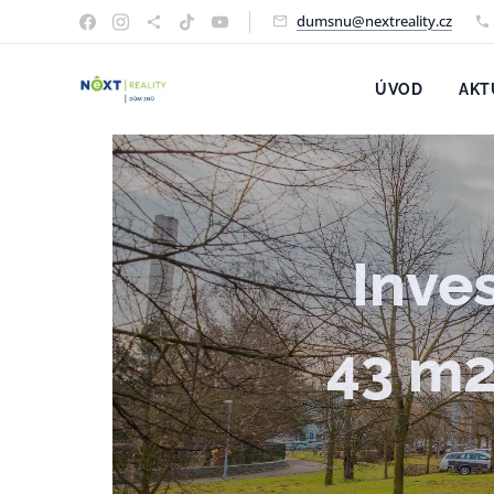
dumsnu@nextreality.cz
ÚVOD
AKT
Inves
43 m2