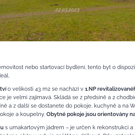
22.03.2023
emovitost nebo startovací bydlení, tento byt o dispozi
eál.
tví
o velikosti 43 m2 se nachází v
1.NP revitalizova
e je velmi zajímavá. Skládá se z předsíně a 2 chodbi
íně a z další se dostanete do pokoje, kuchyně a na 
okoje a koupelny.
Obytné pokoje jsou orientovány na
vu
s umakartovým jádrem – je určen k rekonstrukci a