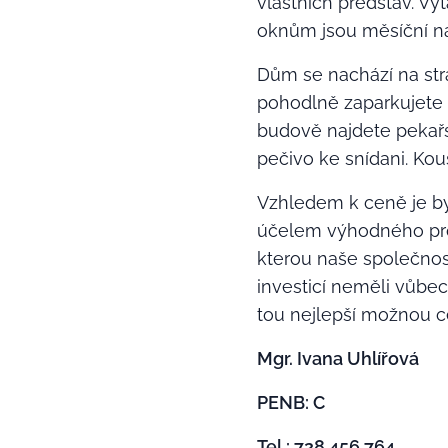
vlastních představ. Vy
oknům jsou měsíční ná
Dům se nachází na str
pohodlně zaparkujete 
budově najdete pekařs
pečivo ke snídani. Kou
Vzhledem k ceně je by
účelem výhodného pro
kterou naše společnos
investicí neměli vůbe
tou nejlepší možnou c
Mgr. Ivana Uhlířová 🙋‍♀️
PENB: C
Tel.: 728 456 764