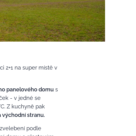
ci 2+1 na super místě v
ného panelového domu
s
ček - v jedné se
WC. Z kuchyně pak
 východní stranu.
 zvelebení podle