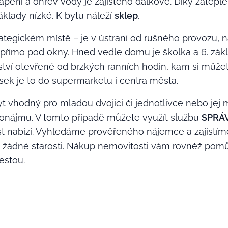
tápění a ohřev vody je zajištěno dálkově. Díky zatep
klady nízké. K bytu náleží
sklep
.
ategickém místě – je v ústraní od rušného provozu, 
přímo pod okny. Hned vedle domu je školka a 6. zákla
tví otevřené od brzkých ranních hodin, kam si můžet
sek je to do supermarketu i centra města.
t vhodný pro mladou dvojici či jednotlivce nebo jej 
nájmu. V tomto případě můžete využít službu
SPRÁ
t nabízí. Vyhledáme prověřeného nájemce a zajistíme
c žádné starosti. Nákup nemovitosti vám rovněž po
estou.