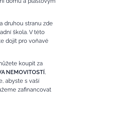
lení domu a plastovým
na druhou stranu zde
dní škola. V této
e dojít pro voňavé
můžete koupit za
VA NEMOVITOSTÍ
,
, abyste s vaší
můžeme zafinancovat