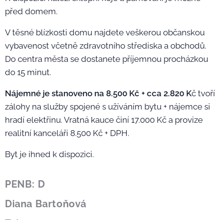
před domem.
V těsné blízkosti domu najdete veškerou občanskou
vybavenost včetně zdravotního střediska a obchodů.
Do centra města se dostanete příjemnou procházkou
do 15 minut.
Nájemné je stanoveno na 8.500 Kč + cca
2.820
K
č tvoří
zálohy na služby spojené s užíváním bytu + nájemce si
hradí elektřinu. Vratná kauce činí 17.000 Kč a provize
realitní kanceláři 8.500 Kč + DPH.
Byt je ihned k dispozici.
PENB: D
Diana Bartoňová