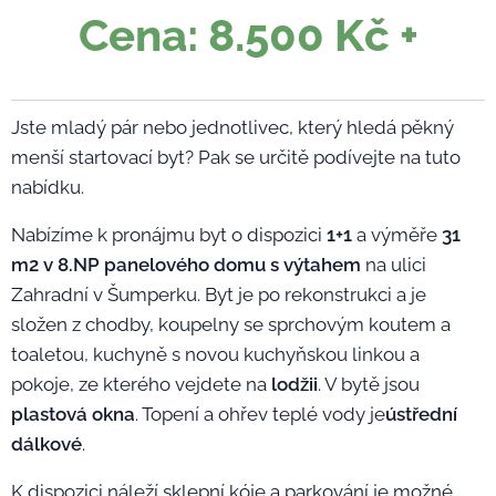
Cena: 8.500 Kč +
Jste mladý pár nebo jednotlivec, který hledá pěkný
menší startovací byt? Pak se určitě podívejte na tuto
nabídku.
Nabízíme k pronájmu byt o dispozici
1+1
a výměře
31
m2 v 8.NP panelového domu s výtahem
na ulici
Zahradní v Šumperku. Byt je po rekonstrukci a je
složen z chodby, koupelny se sprchovým koutem a
toaletou, kuchyně s novou kuchyňskou linkou a
pokoje, ze kterého vejdete na
l
odžii
. V bytě jsou
plastová okna
. Topení a ohřev teplé vody je
ústřední
dálkové
.
K dispozici náleží sklepní kóje a parkování je možné