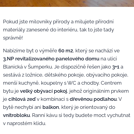
Pokud jste milovníky přírody a milujete přírodní
materiály zanesené do interiéru, tak to jste tady
správně!
Nabízíme byt o výměře
60 m
2
, který se nachází ve
3.NP revitalizovaného panelového
domu
na ulici
Blanická v Šumperku. Je dispozičně řešen jako
3+1
a
sestává z ložnice, dětského pokoje, obývacího pokoje,
menší kuchyně, koupelny s WC a chodby. Centrem
bytu je
velký obývací pokoj
, jehož originálním prvkem
je
cihlová zeď
v kombinaci s
dřevěnou podlahou
. V
bytě nechybí ani
balkon
, který je orientovaný do
vnitrobloku
. Ranní kávu si tedy budete moct vychutnat
v naprostém klidu.