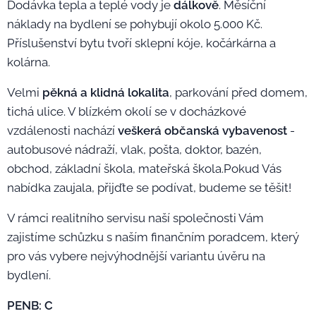
Dodávka tepla a teplé vody je
dálkově
. Měsíční
náklady na bydlení se pohybují okolo 5.000 Kč.
Příslušenství bytu tvoří sklepní kóje, kočárkárna a
kolárna.
Velmi
pěkná a klidná lokalita
, parkování před domem,
tichá ulice. V blízkém okolí se v docházkové
vzdálenosti nachází
veškerá občanská vybavenost
-
autobusové nádraží, vlak, pošta, doktor, bazén,
obchod, základní škola, mateřská škola.Pokud Vás
nabídka zaujala, přijďte se podívat, budeme se těšit!
V rámci realitního servisu naší společnosti Vám
zajistíme schůzku s naším finančním poradcem, který
pro vás vybere nejvýhodnější variantu úvěru na
bydlení.
PENB: C