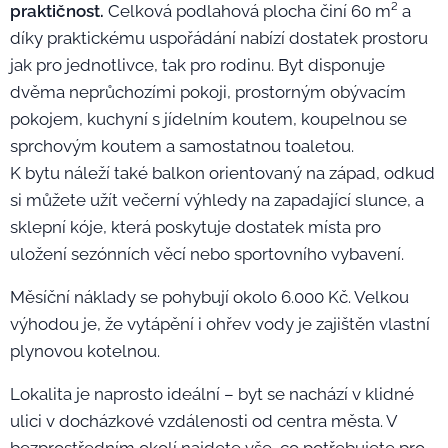
praktičnost.
Celková podlahová plocha činí 60 m² a
díky praktickému uspořádání nabízí dostatek prostoru
jak pro jednotlivce, tak pro rodinu. Byt disponuje
dvěma neprůchozími pokoji, prostorným obývacím
pokojem, kuchyní s jídelním koutem, koupelnou se
sprchovým koutem a samostatnou toaletou.
K bytu náleží také balkon orientovaný na západ, odkud
si můžete užít večerní výhledy na zapadající slunce, a
sklepní kóje, která poskytuje dostatek místa pro
uložení sezónních věcí nebo sportovního vybavení.
Měsíční náklady se pohybují okolo 6.000 Kč. Velkou
výhodou je, že vytápění i ohřev vody je zajištěn vlastní
plynovou kotelnou.
Lokalita je naprosto ideální – byt se nachází v klidné
ulici v docházkové vzdálenosti od centra města. V