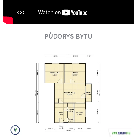
PŮDORYS BYTU