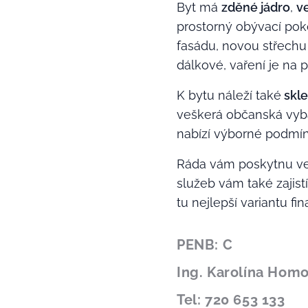
Byt má
zděné jádro
,
v
prostorný obývací pok
fasádu, novou střechu 
dálkové, vaření je na 
K bytu náleží také
skle
veškerá občanská vyba
nabízí výborné podmínk
Ráda vám poskytnu veš
služeb vám také zajis
tu nejlepší variantu f
PENB: C
Ing. Karolína Hom
Tel: 720 653 133