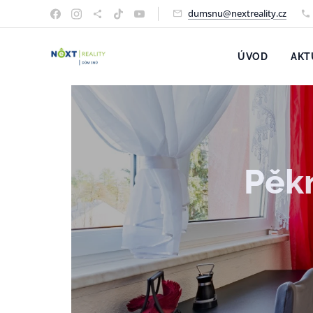
dumsnu@nextreality.cz
ÚVOD
AKT
Pěkn