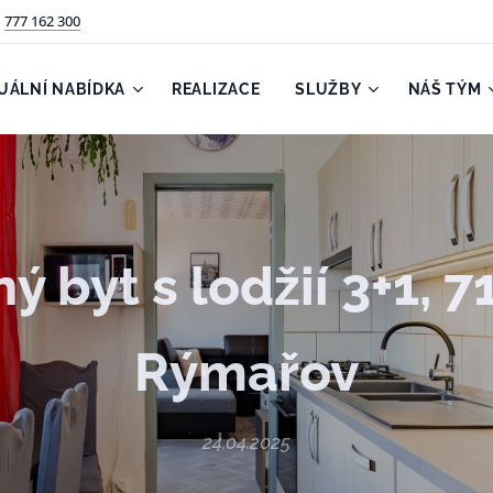
777 162 300
UÁLNÍ NABÍDKA
REALIZACE
SLUŽBY
NÁŠ TÝM
ý byt s lodžií 3+1, 7
Rýmařov
24.04.2025