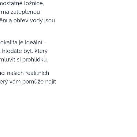
mostatné ložnice,
– má zateplenou
ění a ohřev vody jsou
Lokalita je ideální –
hledáte byt, který
luvit si prohlídku.
i našich realitních
terý vám pomůže najít