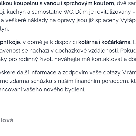
elkou koupelnu
s vanou i sprchovým koutem
, dvě sa
oj, kuchyň a samostatné WC. Dům je revitalizovaný 
a veškeré náklady na opravy jsou již splaceny. Vytáp
plyn.
pní kóje
, v domě je k dispozici
kolárna i kočárkárna
. 
venost se nachází v docházkové vzdálenosti. Pokud 
y pro rodinný život, neváhejte mě kontaktovat a dom
keré další informace a zodpovím vaše dotazy. V rámc
tíme zdarma schůzku s naším finančním poradcem, k
inancování vašeho nového bydlení.
olová