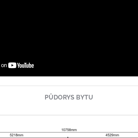
PŮDORYS BYTU