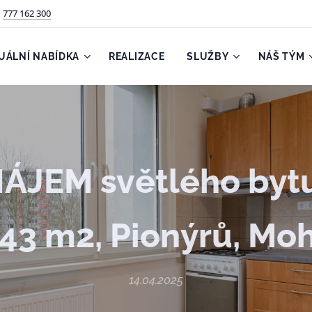
777 162 300
UÁLNÍ NABÍDKA
REALIZACE
SLUŽBY
NÁŠ TÝM
JEM světlého bytu
, 43 m2, Pionýrů, Mo
14.04.2025