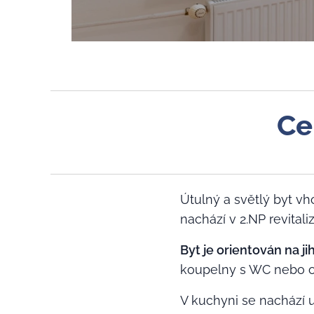
Ce
Útulný a světlý byt vho
nachází v 2.NP revita
Byt je orientován na ji
koupelny s WC nebo ob
V kuchyni se nachází