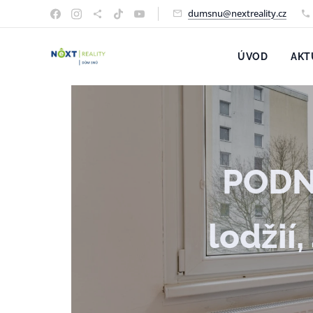
dumsnu@nextreality.cz
ÚVOD
AKT
PODNÁ
lodžií