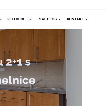
REFERENCE
REAL BLOG
KONTAKT
 2+1 s
helnice