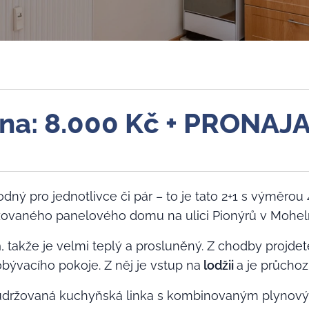
na: 8.000 Kč + PRONAJ
dný pro jednotlivce či pár – to je tato 2+1 s výměrou
lizovaného panelového domu na ulici Pionýrů v Moheln
h
, takže je velmi teplý a prosluněný. Z chodby projde
ývacího pokoje. Z něj je vstup na
lodžii
a je průchoz
 udržovaná kuchyňská linka s kombinovaným plynov