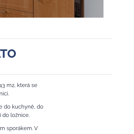
ATO
 43 m2, která se
ici.
te do kuchyně, do
í do ložnice.
ým sporákem. V