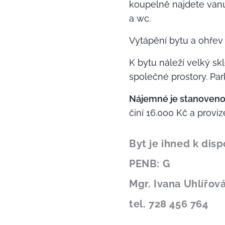
koupelně najdete vanu
a wc.
Vytápění bytu a ohřev 
K bytu náleží velký sk
společné prostory. Pa
Nájemné je stanoveno n
činí 16.000 Kč a proviz
Byt je ihned k disp
PENB: G
Mgr. Ivana Uhlířov
tel. 728 456 764