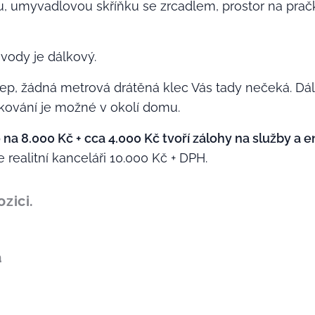
, umyvadlovou skříňku se zrcadlem, prostor na prač
vody je dálkový.
lep, žádná metrová drátěná klec Vás tady nečeká. Dále
rkování je možné v okolí domu.
a 8.000 Kč + cca 4.000 Kč tvoří zálohy na služby a e
e realitní kanceláři 10.000 Kč + DPH.
ozici.
á