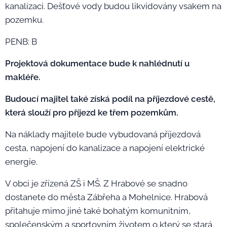
kanalizaci. Dešťové vody budou likvidovány vsakem na
pozemku.
PENB: B
Projektová dokumentace bude k nahlédnutí u
makléře.
Budoucí majitel také získá podíl na příjezdové cestě,
která slouží pro příjezd ke třem pozemkům.
Na náklady majitele bude vybudovaná příjezdová
cesta, napojení do kanalizace a napojení elektrické
energie.
V obci je zřízená ZŠ i MŠ. Z Hrabové se snadno
dostanete do města Zábřeha a Mohelnice. Hrabová
přitahuje mimo jiné také bohatým komunitním,
společenským a sportovním životem o který se stará