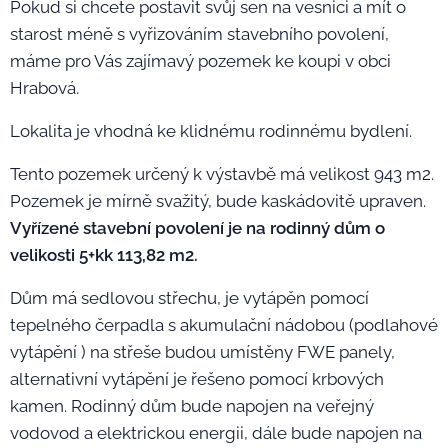
Pokud si chcete postavit svůj sen na vesnici a mít o
starost méně s vyřizováním stavebního povolení,
máme pro Vás zajímavý pozemek ke koupi v obci
Hrabová.
Lokalita je vhodná ke klidnému rodinnému bydlení.
Tento pozemek určený k výstavbě má velikost 943 m2.
Pozemek je mírně svažitý, bude kaskádovitě upraven.
Vyřízené stavební povolení je na rodinný dům o
velikosti 5+kk 113,82 m2.
Dům má sedlovou střechu, je vytápěn pomocí
tepelného čerpadla s akumulační nádobou (podlahové
vytápění ) na střeše budou umístěny FWE panely,
alternativní vytápění je řešeno pomocí krbových
kamen. Rodinný dům bude napojen na veřejný
vodovod a elektrickou energii, dále bude napojen na