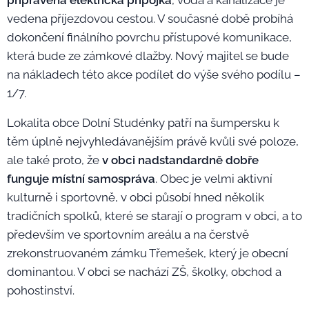
připravena elektrická přípojka
, voda a kanalizace je
vedena příjezdovou cestou. V současné době probíhá
dokončení finálního povrchu přístupové komunikace,
která bude ze zámkové dlažby. Nový majitel se bude
na nákladech této akce podílet do výše svého podílu –
1/7.
Lokalita obce Dolní Studénky patří na šumpersku k
těm úplně nejvyhledávanějším právě kvůli své poloze,
ale také proto, že
v obci nadstandardně dobře
funguje místní samospráva
. Obec je velmi aktivní
kulturně i sportovně, v obci působí hned několik
tradičních spolků, které se starají o program v obci, a to
především ve sportovním areálu a na čerstvě
zrekonstruovaném zámku Třemešek, který je obecní
dominantou. V obci se nachází ZŠ, školky, obchod a
pohostinství.