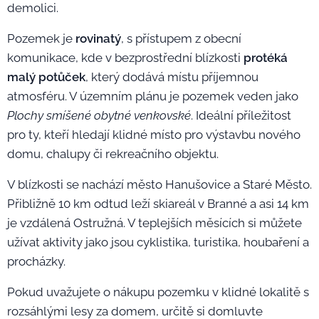
demolici.
Pozemek je
rovinatý
, s přístupem z obecní
komunikace, kde v bezprostřední blízkosti
protéká
malý potůček
, který dodává místu příjemnou
atmosféru. V územním plánu je pozemek veden jako
Plochy smíšené obytné venkovské
. Ideální příležitost
pro ty, kteří hledají klidné místo pro výstavbu nového
domu, chalupy či rekreačního objektu.
V blízkosti se nachází město Hanušovice a Staré Město.
Přibližně 10 km odtud leží skiareál v Branné a asi 14 km
je vzdálená Ostružná. V teplejších měsících si můžete
užívat aktivity jako jsou cyklistika, turistika, houbaření a
procházky.
Pokud uvažujete o nákupu pozemku v klidné lokalitě s
rozsáhlými lesy za domem, určitě si domluvte