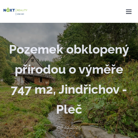
Pozemek obklopený
přírodou o výměře
747 m2, Jindřichov -
Pleč
08.10.2025