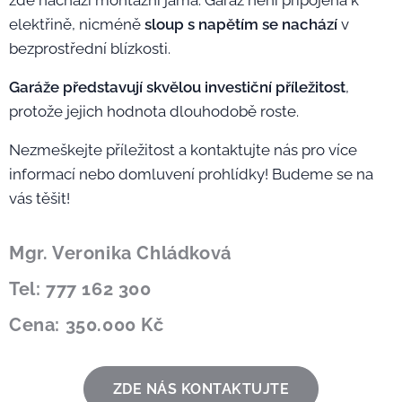
zde nachází montážní jáma. Garáž není připojena k
elektřině, nicméně
sloup s napětím se nachází
v
bezprostřední blízkosti.
Garáže představují skvělou investiční příležitost
,
protože jejich hodnota dlouhodobě roste.
Nezmeškejte příležitost a kontaktujte nás pro více
informací nebo domluvení prohlídky! Budeme se na
vás těšit!
Mgr. Veronika Chládková
Tel: 777 162 300
Cena: 350.000 Kč
ZDE NÁS KONTAKTUJTE