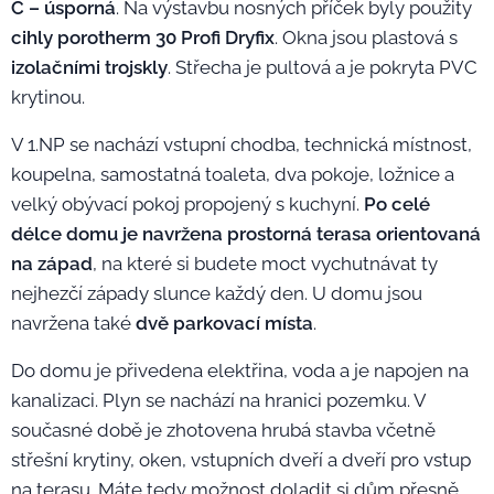
C
– úsporná
. Na výstavbu nosných příček byly použity
cihly porotherm 30 Profi Dryfix
. Okna jsou plastová s
izolačními trojskly
. Střecha je pultová a je pokryta PVC
krytinou.
V 1.NP se nachází vstupní chodba, technická místnost,
koupelna, samostatná toaleta, dva pokoje, ložnice a
velký obývací pokoj propojený s kuchyní.
Po celé
délce domu je navržena prostorná terasa
orientovaná
na západ
, na které si budete moct vychutnávat ty
nejhezčí západy slunce každý den. U domu jsou
navržena také
dvě parkovací místa
.
Do domu je přivedena elektřina, voda a je napojen na
kanalizaci. Plyn se nachází na hranici pozemku. V
současné době je zhotovena hrubá stavba včetně
střešní krytiny, oken, vstupních dveří a dveří pro vstup
na terasu. Máte tedy možnost doladit si dům přesně