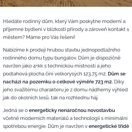
Hledáte rodinný dům, který Vám poskytne moderní a
příjemné bydlení v blízkosti přírody a zároveň kontakt s
městem? Máme pro Vás řešení!
Nabízíme k prodeji hrubou stavbu jednopodlažního
rodinného domu typu bungalov. Dům je dispozičně
navržen jako 4+kk s technickou místností a jeho
podlahová plocha činí velkorysých 123,75 m2.
Dům se
nachází na pozemku o celkové výměře 723 m2.
Díky
jeho svažitému charakteru je z domu nádherný výhled
jak do okolních lesů, tak na rozhlednu háj.
Jedná se o
energeticky nenáročnou novostavbu
včetně moderních materiálů a technologií s minimální
spotřebou energie. Dům je navržen v
energetické třídě