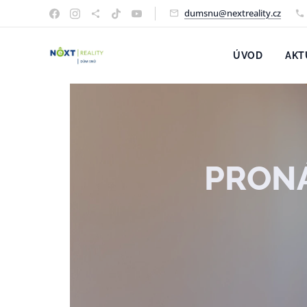
dumsnu@nextreality.cz
ÚVOD
AKT
PRONÁ