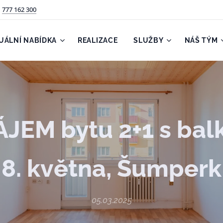
777 162 300
UÁLNÍ NABÍDKA
REALIZACE
SLUŽBY
NÁŠ TÝM
JEM bytu 2+1 s bal
8. května, Šumperk
05.03.2025