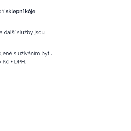
oří
sklepní kóje
.
a další služby jsou
ojené s užíváním bytu
0 Kč + DPH.