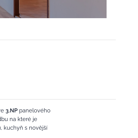
 ve
3.NP
panelového
bu na které je
, kuchyň s novější