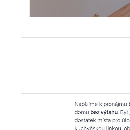
Nabízíme k pronájmu
domu
bez výtahu
. Byt
dostatek místa pro úl
kuchyňskou linkou, obý