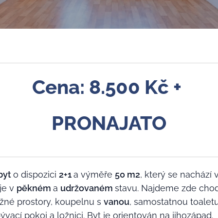
Cena: 8.500 Kč +
PRONAJATO
byt
o dispozici
2
+1
a výměře
50
m2
, který se nachází
 je v
pěkném
a
udržovaném
stavu. Najdeme zde chod
ožné prostory, koupelnu s
vanou
, samostatnou toaletu
vací pokoj a ložnici. Byt je orientován na jihozápad.