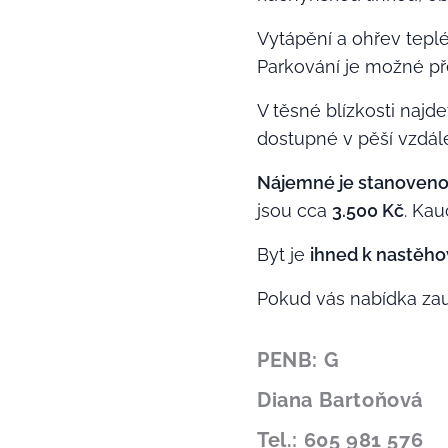
Vytápění a ohřev teplé
Parkování je možné p
V těsné blízkosti najde
dostupné v pěší vzdále
Nájemné je stanoveno
jsou cca
3.500
Kč
. Kau
Byt je
ihned k nastěh
Pokud vás nabídka zauj
PENB: G
Diana Bartoňová
Tel.: 605 981 576