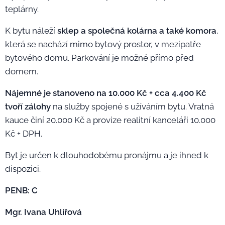
teplárny.
K bytu náleží
sklep a společná kolárna a také komora
,
která se nachází mimo bytový prostor, v mezipatře
bytového domu. Parkování je možné přímo před
domem.
Nájemné je stanoveno na 10.000 Kč + cca 4.400 Kč
tvoří zálohy
na služby spojené s užíváním bytu. Vratná
kauce činí 20.000 Kč a provize realitní kanceláři 10.000
Kč + DPH.
Byt je určen k dlouhodobému pronájmu a je ihned k
dispozici.
PENB: C
Mgr. Ivana Uhlířová 🙋‍♀️