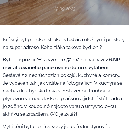
19.09.2023
Krásný byt po rekonstrukci s
lodžií
a úložnými prostory
na super adrese. Koho zláká takové bydlení?
Byt o dispozici 2+1 a výměře 52 m2 se nachází v
6.NP
revitalizovaného panelového domu s výtahem
.
Sestává z 2 neprůchozích pokojů, kuchyně a komory.
Je vybaven tak, jak vidíte na fotografiích. V kuchyni se
nachází kuchyňská linka s vestavěnou troubou a
plynovou varnou deskou, pračkou a jídelní stůl. Jádro
je zděné. V koupelně najdete vanu a umyvadlovou
skříňku se zrcadlem. WC je zvlášť.
Vytápění bytu i ohřev vody je ústřední plynové z