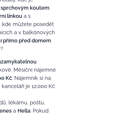
a
sprchovým koutem
.
ní link
ou
a s
, kde můžete posedět
nicích a v balkónových
ní přímo před domem
r?
uzamykatelnou
lkově. Měsíční nájemné
00 Kč
. Nájemník si na
í kanceláří je 12.000 Kč
dů, lékárnu, poštu,
enes
a
Hella
. Pokud