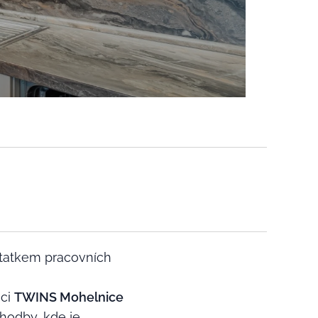
statkem pracovních
nci
TWINS Mohelnice
chodby, kde je