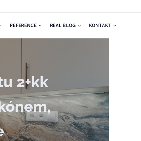
REFERENCE
REAL BLOG
KONTAKT
u 2+kk
lkónem,
e