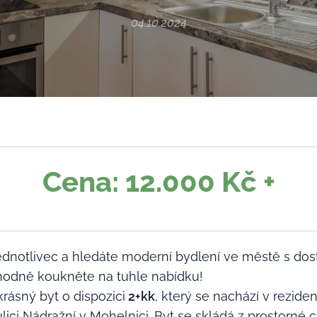
04.10.2024
Cena: 12.000 Kč +
ednotlivec a hledáte moderní bydlení ve městě s do
ozhodně koukněte na tuhle nabídku!
rásný byt o dispozici
2+kk
, který se nachází v rezide
ulici Nádražní v Mohelnici. Byt se skládá z prostorné 