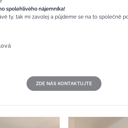
i!
 spolehlivého nájemníka!
vě ty, tak mi zavolej a půjdeme se na to společně po
lová
ZDE NÁS KONTAKTUJTE