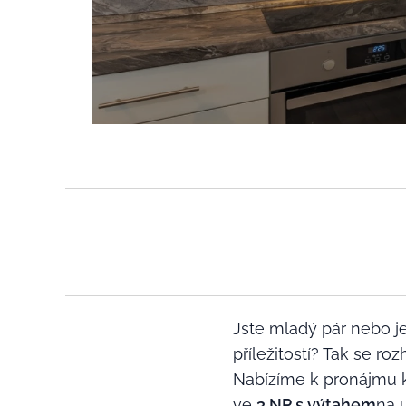
Jste mladý pár nebo j
příležitostí? Tak se r
Nabízíme k pronájmu k
ve
3.NP s výtahem
na 