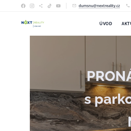
dumsnu@nextreality.cz
ÚVOD
AKT
PRONÁ
s park