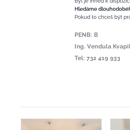
Byt je ihned k dispozic
Hledáme dlouhodobého
Pokud to chceš být prá
PENB: B
Ing. Vendula Kvapi
Tel: 732 419 933