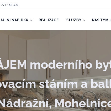
777 162 300
UÁLNÍ NABÍDKA
REALIZACE
SLUŽBY
NÁŠ TÝM
JEM moderního byt
ovacím stáním a ba
Nádražní, Mohelnic