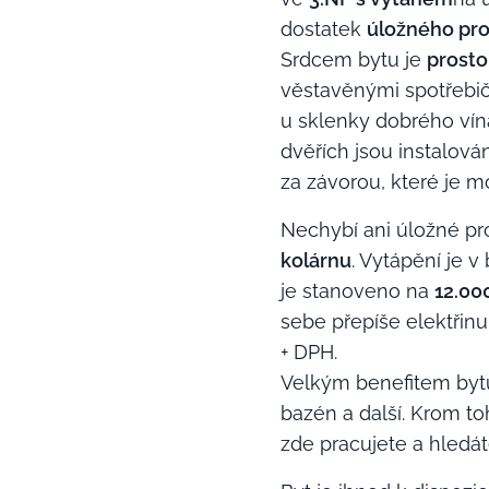
dostatek
úložného pro
Srdcem bytu je
prosto
věstavěnými spotřebič
u sklenky dobrého vín
dvěřích jsou instalová
za závorou, které je
Nechybí ani úložné p
kolárnu
. Vytápění je 
je stanoveno na
12.00
sebe přepíše elektřin
+ DPH.
Velkým benefitem byt
bazén a další. Krom to
zde pracujete a hledát