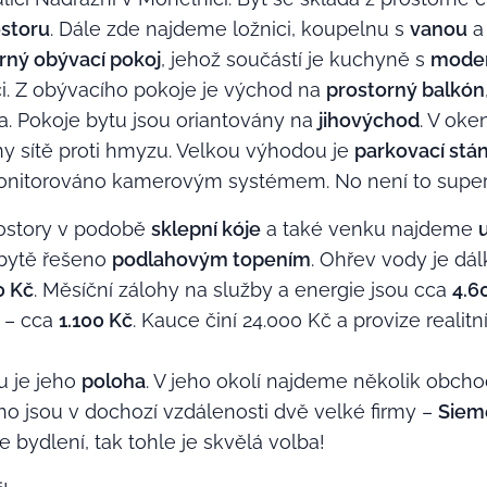
storu
. Dále zde najdeme ložnici, koupelnu s
vanou
rný obývací pokoj
, jehož součástí je kuchyně s
moder
i. Z obývacího pokoje je východ na
prostorný balkón
a. Pokoje bytu jsou oriantovány na
jihovýchod
. V oke
ny sítě proti hmyzu. Velkou výhodou je
parkovací stá
 monitorováno kamerovým systémem. No není to supe
rostory v podobě
sklepní kóje
a také venku najdeme
v bytě řešeno
podlahovým topením
. Ohřev vody je dá
0 Kč
. Měsíční zálohy na služby a energie jsou cca
4.6
u – cca
1.100 Kč
. Kauce činí 24.000 Kč a provize realitn
u je jeho
poloha
. V jeho okolí najdeme několik obcho
ho jsou v dochozí vzdálenosti dvě velké firmy –
Siem
e bydlení, tak tohle je skvělá volba!