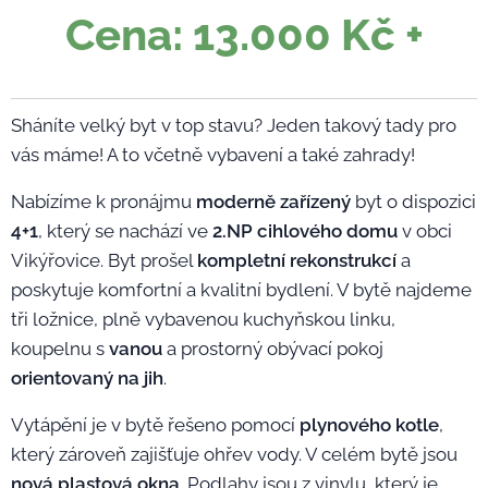
Cena: 13.000 Kč +
Sháníte velký byt v top stavu? Jeden takový tady pro
vás máme! A to včetně vybavení a také zahrady!
Nabízíme k pronájmu
moderně zařízený
byt o dispozici
4+1
, který se nachází ve
2.NP
cihlové
ho
dom
u
v obci
Vikýřovice. Byt prošel
kompletní rekonstrukcí
a
poskytuje komfortní a kvalitní bydlení. V bytě najdeme
tři ložnice, plně vybavenou kuchyňskou linku,
koupelnu s
vanou
a prostorný obývací pokoj
orientovaný na jih
.
Vytápění je v bytě řešeno pomocí
plynového kotle
,
který zároveň zajišťuje ohřev vody. V celém bytě jsou
nová plastová okna
. Podlahy jsou z vinylu, který je