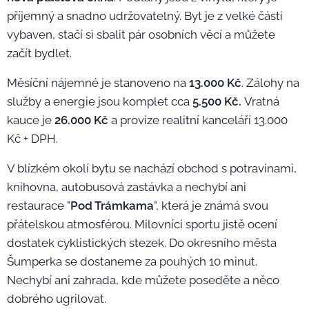
příjemný a snadno udržovatelný. Byt je z velké části
vybaven, stačí si sbalit pár osobních věcí a můžete
začít bydlet.
Měsíční nájemné je stanoveno na
13.000 Kč
. Zálohy na
služby a energie jsou komplet cca
5.500 Kč.
Vratná
kauce je
26.000 Kč
a provize realitní kanceláří 13.000
Kč + DPH.
V blízkém okolí bytu se nachází obchod s potravinami,
knihovna, autobusová zastávka a nechybí ani
restaurace "
Pod Trámkama
", která je známá svou
přátelskou atmosférou. Milovníci sportu jistě ocení
dostatek cyklistických stezek. Do okresního města
Šumperka se dostaneme za pouhých 10 minut.
Nechybí ani zahrada, kde můžete poseděte a něco
dobrého ugrilovat.