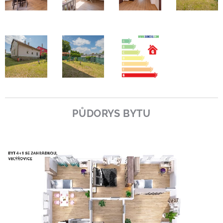
PŮDORYS BYTU