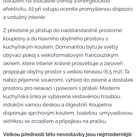
důrazem na současné trendy a energetickou
efektivitu. Již při vstupu oceníte promyšlenou dispozici
a vzdušný interiér.
Z předsíně je přístup do nadstandardně prostorné
koupelny a do hlavního obytného prostoru s
kuchyňským koutem. Dominantou bytu je světlý
obývací pokoj s velkoformátovým francouzským
oknem, které interiér krásně prosvětluje a zároveň
propojuje obytný prostor s velkou terasou (6,5 m2). Ta
nabízí příjemné soukromí, výhled do zeleně a dostatek
prostoru pro relaxaci i posezení s přáteli. Moderní
kuchyňská linka je vybavena vestavěnou troubou,
indukční varnou deskou a digestoří. Koupelna
disponuje sprchovým koutem, toaletou, umyvadlovou
skříňkou se zrcadlem a přípojkou na pračku.
Velkou předností této novostavby jsou nejmodernější