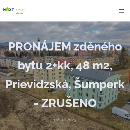
PRONÁJEM zděného
bytu 2+kk, 48 m2,
Prievidzská, Šumperk
- ZRUŠENO
08.02.2023