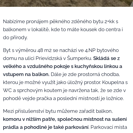
Nabízíme pronájem pěkného zděného bytu 2+kk s
balkonem v lokalitě, kde to máte kousek do centra i
do přírody.
Byt s výměrou 48 m2 se nachází ve 4.NP bytového
domu na ulici Prievidzská v Šumperku.
Skládá se z
velkého a vzdušného pokoje s kuchyňskou linkou a
vstupem na balkon.
Dále je zde prostorná chodba,
kterou je možné využít jako úložný prostor. Koupelna s
WC a sprchovým koutem je navržena tak, že se zde v
pohodě vejde pračka a poslední místností je ložnice.
Mezi příslušenství bytu můžeme zařadit balkon,
komoru v nižším patře, společnou místnost na sušení
prádla a pohodlné je také parkování
. Parkovací místa