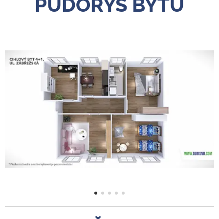
PŮDORYS BYTU