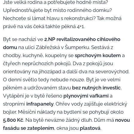
Jste velká rodina a potřebujete hodně místa?
Upřednostňujete byt místo rodinného domku?
Nechcete si lámat hlavu s rekonstrukcí? Tak možná
právě na vás čeká takhle pěkná 4+1.
Byt se nachází ve
2.NP revitalizovaného cihlového
domu
na ulici Zábřežská v Šumperku. Sestává z
chodby, kuchyně, koupelny se
sprchovým koutem
a
čtyřech neprůchozích pokojů. Dva z pokojů jsou
orientovány na jihozápad a další dva na severovýchod.
O denní světlo tedy nebude nouze. Byt je ve velmi
pěkném a udržovaném stavu
bez nutných investic
.
Vytápění je v bytě řešeno
plynovými vafkami
a
stropními
infrapanely
. Ohřev vody zajišťuje elektrický
bojler. Měsíční náklady na bydlení se pohybují okolo
5.800 Kč
. Na bytě nevázne žádný dluh. Dům má
novou
fasádu se zateplením
, okna jsou
plastová
.