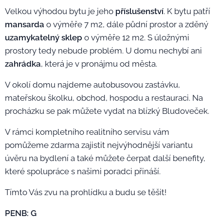
Velkou výhodou bytu je jeho
příslušenství
. K bytu patří
mansarda
o výměře 7 m2, dále půdní prostor a zděný
uzamykatelný sklep
o výměře 12 m2. S úložnými
prostory tedy nebude problém. U domu nechybí ani
zahrádka
, která je v pronájmu od města.
V okolí domu najdeme autobusovou zastávku,
mateřskou školku, obchod, hospodu a restauraci. Na
procházku se pak můžete vydat na blízký Bludoveček.
V rámci kompletního realitního servisu vám
pomůžeme zdarma zajistit nejvýhodnější variantu
úvěru na bydlení a také můžete čerpat další benefity,
které spolupráce s našimi poradci přináší.
Tímto Vás zvu na prohlídku a budu se těšit!
PENB: G