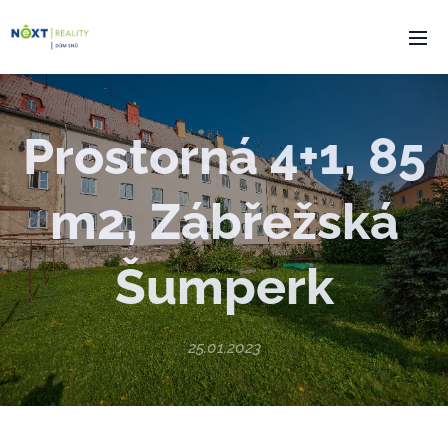
Prostorná 4+1, 85
m2, Zábřežská
Šumperk
25.01.2023