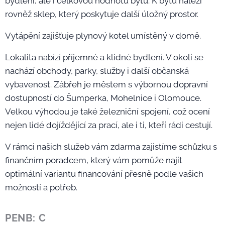
bydlení, ale i celkovou hodnotu bytu. K bytu náleží
rovněž sklep, který poskytuje další úložný prostor.
Vytápění zajišťuje plynový kotel umístěný v domě.
Lokalita nabízí příjemné a klidné bydlení. V okolí se
nachází obchody, parky, služby i další občanská
vybavenost. Zábřeh je městem s výbornou dopravní
dostupností do Šumperka, Mohelnice i Olomouce.
Velkou výhodou je také železniční spojení, což ocení
nejen lidé dojíždějící za prací, ale i ti, kteří rádi cestují.
V rámci našich služeb vám zdarma zajistíme schůzku s
finančním poradcem, který vám pomůže najít
optimální variantu financování přesně podle vašich
možností a potřeb.
PENB: C