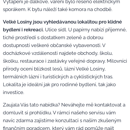
Vytápění je dálkové, vaření bylo řešeno elektrickým
sporákem. K bytu náleží také komora na chodbě.
Velké Losiny jsou vyhledávanou lokalitou pro klidné
bydlení i rekreaci.
Ulice sídl. U papírny nabízí příjemné,
tiché prostředí s dostatkem zeleně a dobrou
dostupností veškeré občanské vybavenosti. V
docházkové vzdálenosti najdete obchody, školu,
školku, restaurace i zastávky veřejné dopravy. Milovníci
přírody ocení blízkost lesů, lázní Velké Losiny,
termálních lázní i turistických a cyklistických tras.
Lokalita je ideální jak pro rodinné bydlení, tak jako
investice.
Zaujala Vás tato nabídka? Neváhejte mě kontaktovat a
domluvit si prohlídku. V rámci našeho servisu vám
navíc zdarma zajistíme konzultaci s naším zkušeným
finančním poradcem, který vám rád pomůže najít