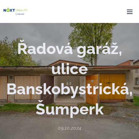
Řadová garáž
,
ulice
Banskobystrická,
Šumperk
09.10.2024