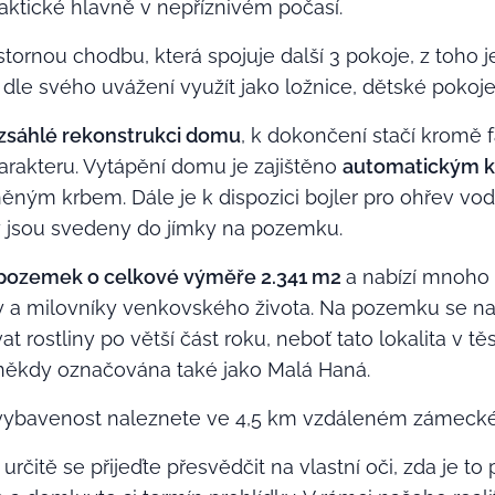
praktické hlavně v nepříznivém počasí.
tornou chodbu, která spojuje další 3 pokoje, z toho 
dle svého uvážení využít jako ložnice, dětské pokoj
ozsáhlé rekonstrukci domu
, k dokončení stačí kromě 
arakteru. Vytápění domu je zajištěno
automatickým 
ným krbem. Dále je k dispozici bojler pro ohřev vody,
y jsou svedeny do jímky na pozemku.
ý pozemek o celkové výměře 2.341 m2
a nabízí mnoho
y a milovníky venkovského života. Na pozemku se nac
 rostliny po větší část roku, neboť tato lokalita v 
někdy označována také jako Malá Haná.
ybavenost naleznete ve 4,5 km vzdáleném zámecké
rčitě se přijeďte přesvědčit na vlastní oči, zda je to 