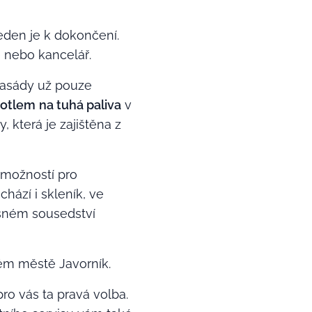
jeden je k dokončení.
e nebo kancelář.
fasády už pouze
kotlem
na tuhá paliva
v
 která je zajištěna z
 možností pro
hází i skleník, ve
těsném sousedství
m městě Javorník.
pro vás ta pravá volba.