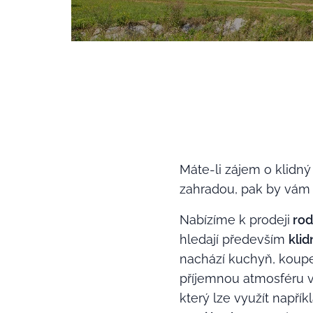
Máte-li zájem o klidný
zahradou, pak by vám n
Nabízíme k prodeji
rod
hledají především
klid
nachází kuchyň, koupe
příjemnou atmosféru v
který lze využít napří