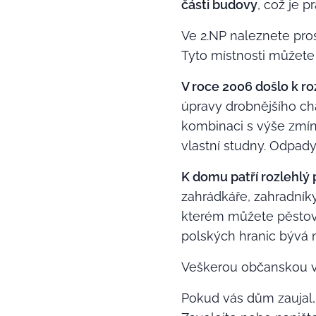
části budovy
, což je 
Ve 2.NP naleznete pros
Tyto místnosti můžete 
V roce 2006 došlo k r
úpravy drobnějšího ch
kombinaci s výše zmíně
vlastní studny. Odpad
K domu patří rozlehl
zahrádkáře, zahradník
kterém můžete pěstovat
polských hranic bývá 
Veškerou občanskou v
Pokud vás dům zaujal, u