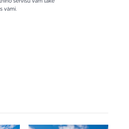
itního servisu vám také
s vámi.