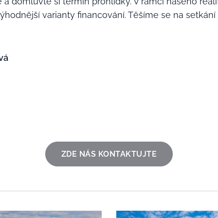
 a domluvte si termín prohlídky. V rámci našeho real
výhodnější varianty financování. Těšíme se na setkání 
 🙋‍♀️
č
ZDE NÁS KONTAKTUJTE