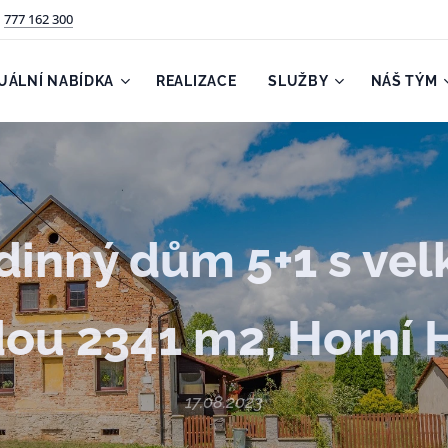
777 162 300
UÁLNÍ NABÍDKA
REALIZACE
SLUŽBY
NÁŠ TÝM
dinný dům 5+1 s vel
ou 2341 m2, Horní 
17.08.2023