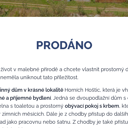
PRODÁNO
 život v malebné přírodě a chcete vlastnit prostorný
eměla uniknout tato příležitost.
inný dům v krásné lokalitě
Horních Hoštic, která je v
né a příjemné bydlení
. Jedná se dvoupodlažní dům s di
lna s toaletou a prostorný
obývací pokoj s krbem
, k
 zimních měsících. Dále je z chodby přístup do dalš
klad jako pracovnu nebo šatnu. Z chodby je také přís