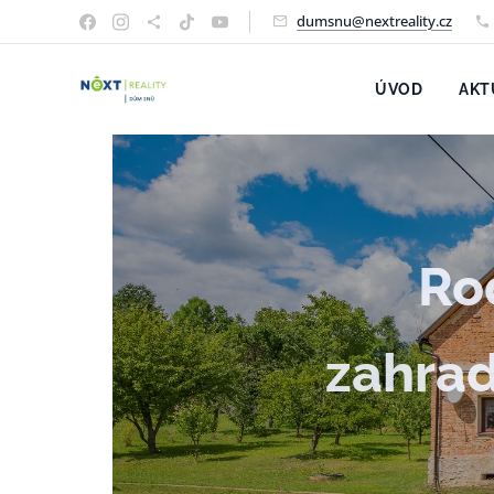
dumsnu@nextreality.cz
ÚVOD
AKT
Ro
zahrad