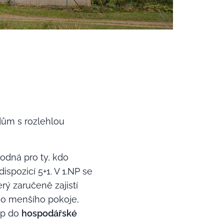
 dům s rozlehlou
hodná pro ty, kdo
spozicí 5+1. V 1.NP se
terý zaručeně zajistí
ího menšího pokoje,
tup do
hospodářské