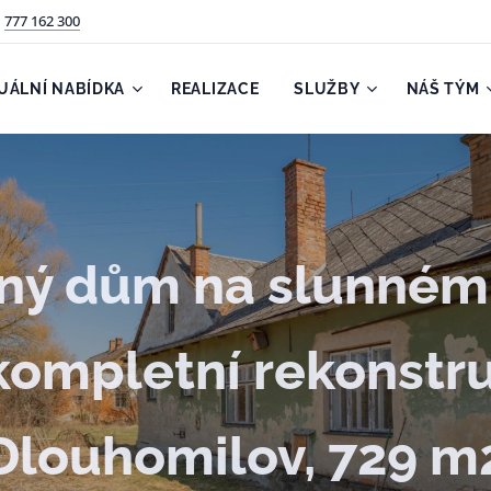
777 162 300
UÁLNÍ NABÍDKA
REALIZACE
SLUŽBY
NÁŠ TÝM
ný dům na slunném
kompletní rekonstru
Dlouhomilov, 729 m