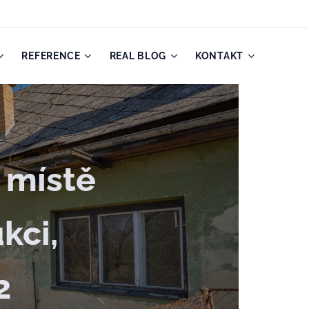
REFERENCE
REAL BLOG
KONTAKT
 místě
kci,
2