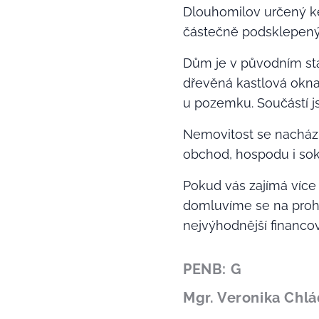
Dlouhomilov určený ke
částečně podsklepený.
Dům je v původním st
dřevěná kastlová okna
u pozemku. Součástí 
Nemovitost se nachází
obchod, hospodu i sok
Pokud vás zajímá více 
domluvíme se na proh
nejvýhodnější financov
PENB: G
Mgr. Veronika Chl