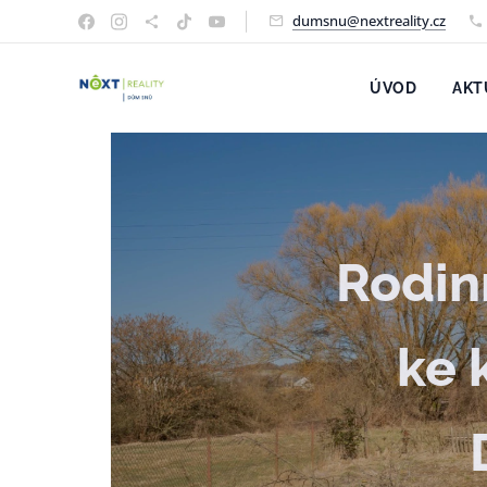
dumsnu@nextreality.cz
ÚVOD
AKT
Rodin
ke 