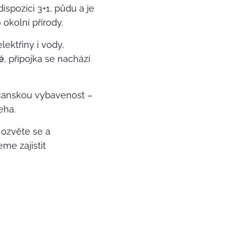
spozici 3+1, půdu a je
kolní přírody.
ktřiny i vody,
é
, přípojka se nachází
bčanskou vybavenost –
eha.
 ozvěte se a
e zajistit