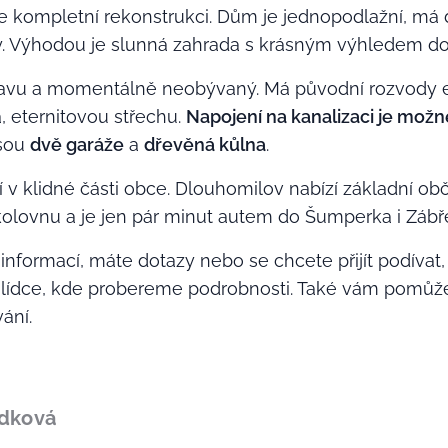
 kompletní rekonstrukci. Dům je jednopodlažní, má di
 Výhodou je slunná zahrada s krásným výhledem do o
avu a momentálně neobývaný. Má původní rozvody ele
, eternitovou střechu.
Napojení na kanalizaci je možn
jsou
dvě garáže
a
dřevěná kůlna
.
 v klidné části obce. Dlouhomilov nabízí základní o
olovnu a je jen pár minut autem do Šumperka i Zábř
informací, máte dotazy nebo se chcete přijít podívat,
lídce, kde probereme podrobnosti. Také vám pomůžem
ání.
ádková