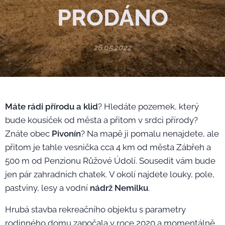
PRODÁNO
26.05.2022
Máte rádi přírodu a klid
? Hledáte pozemek, který
bude kousíček od města a přitom v srdci přírody?
Znáte obec
Pivonín
? Na mapě ji pomalu nenajdete, ale
přitom je tahle vesnička cca 4 km od města Zábřeh a
500 m od Penzionu Růžové Údolí. Sousedit vám bude
jen pár zahradních chatek. V okolí najdete louky, pole,
pastviny, lesy a vodní
nádrž Nemilku
.
Hrubá stavba rekreačního objektu s parametry
rodinného domu započala v roce 2020 a momentálně