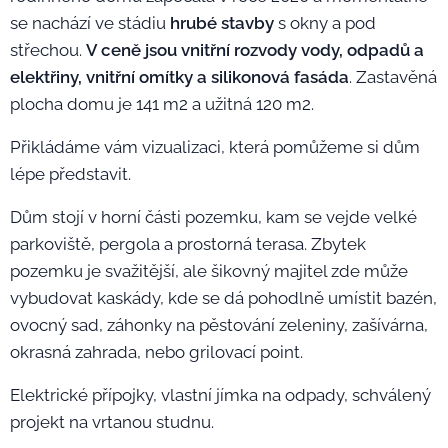
se nachází ve stádiu
hrubé stavby
s okny a pod
střechou.
V ceně jsou vnitřní rozvody vody, odpadů a
elektřiny, vnitřní omítky a silikonová fasáda
.
Zastavěná
plocha domu je 141 m2 a užitná 120 m2.
Přikládáme vám vizualizaci, která pomůžeme si dům
lépe představit.
Dům stojí v horní části pozemku, kam se vejde velké
parkoviště, pergola a prostorná terasa. Zbytek
pozemku je svažitější, ale šikovný majitel zde může
vybudovat kaskády, kde se dá pohodlně umístit bazén,
ovocný sad, záhonky na pěstování zeleniny, zašívárna,
okrasná zahrada, nebo grilovací point.
Elektrické přípojky, vlastní jímka na odpady, schválený
projekt na vrtanou studnu. 🙋‍♀️