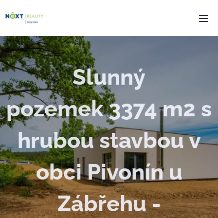
Slunný
pozemek
3374 m2
s
hrubou stavbou v
obci Pivonín u
Zábřehu -