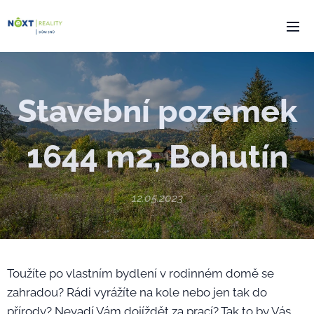
Stavební pozemek
1644 m2, Bohutín
12.05.2023
Toužíte po vlastním bydlení v rodinném domě se
zahradou? Rádi vyrážíte na kole nebo jen tak do
přírody? Nevadí Vám dojíždět za prací? Tak to by Vás