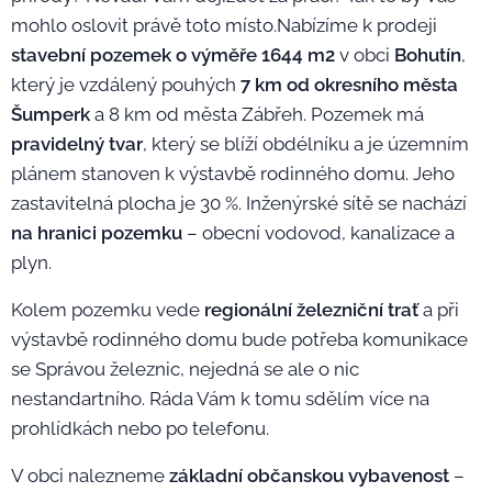
mohlo oslovit právě toto místo.Nabízíme k prodeji
stavební pozemek o výměře 1644 m
2
v obci
Bohutín
,
který je vzdálený pouhých
7 km od okresního města
Šumperk
a 8 km od města Zábřeh. Pozemek má
pravidelný tvar
, který se blíží obdélníku a je územním
plánem stanoven k výstavbě rodinného domu. Jeho
zastavitelná plocha je 30 %. Inženýrské sítě se nachází
na hranici pozemku
– obecní vodovod, kanalizace a
plyn.
Kolem pozemku vede
regionální železniční trať
a při
výstavbě rodinného domu bude potřeba komunikace
se Správou železnic, nejedná se ale o nic
nestandartního. Ráda Vám k tomu sdělím více na
prohlídkách nebo po telefonu.
V obci nalezneme
základní občanskou vybavenost
–