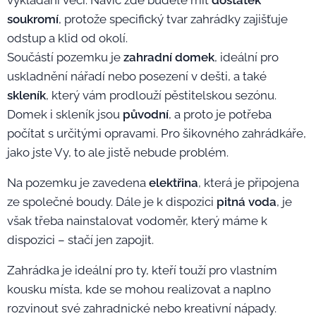
vykládání věcí. Navíc zde budete mít
dostatek
soukromí
, protože specifický tvar zahrádky zajišťuje
odstup a klid od okolí.
Součástí pozemku je
zahradní domek
, ideální pro
uskladnění nářadí nebo posezení v dešti, a také
skleník
, který vám prodlouží pěstitelskou sezónu.
Domek i skleník jsou
původní
, a proto je potřeba
počítat s určitými opravami. Pro šikovného zahrádkáře,
jako jste Vy, to ale jistě nebude problém.
Na pozemku je zavedena
elektřina
, která je připojena
ze společné boudy. Dále je k dispozici
pitná voda
, je
však třeba nainstalovat vodoměr, který máme k
dispozici – stačí jen zapojit.
Zahrádka je ideální pro ty, kteří touží pro vlastním
kousku místa, kde se mohou realizovat a naplno
rozvinout své zahradnické nebo kreativní nápady.