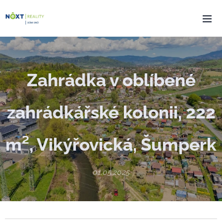
Zahrádka v oblíbené
zahrádkářské kolonii, 222
m², Vikýřovická, Šumperk
01.05.2025