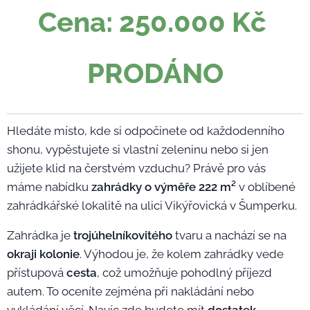
Cena: 250.000 Kč
PRODÁNO
Hledáte místo, kde si odpočinete od každodenního
shonu, vypěstujete si vlastní zeleninu nebo si jen
užijete klid na čerstvém vzduchu? Právě pro vás
máme nabídku
zahrádky o výměře 222 m²
v oblíbené
zahrádkářské lokalitě na ulici Vikýřovická v Šumperku.
Zahrádka je
trojúhelníkovitého
tvaru a nachází se na
okraji kolonie
. Výhodou je, že kolem zahrádky vede
přístupová
cesta
, což umožňuje pohodlný příjezd
autem. To oceníte zejména při nakládání nebo