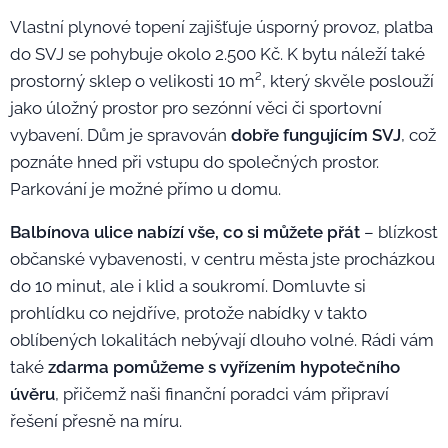
Vlastní plynové topení zajišťuje úsporný provoz, platba
do SVJ se pohybuje okolo 2.500 Kč. K bytu náleží také
prostorný sklep o velikosti 10 m², který skvěle poslouží
jako úložný prostor pro sezónní věci či sportovní
vybavení. Dům je spravován
dobře fungujícím SVJ
, což
poznáte hned při vstupu do společných prostor.
Parkování je možné přímo u domu.
Balbínova ulice nabízí vše, co si můžete přát
– blízkost
občanské vybavenosti, v centru města jste procházkou
do 10 minut, ale i klid a soukromí. Domluvte si
prohlídku co nejdříve, protože nabídky v takto
oblíbených lokalitách nebývají dlouho volné. Rádi vám
také
zdarma pomůžeme s vyřízením hypotečního
úvěru
, přičemž naši finanční poradci vám připraví
řešení přesně na míru.