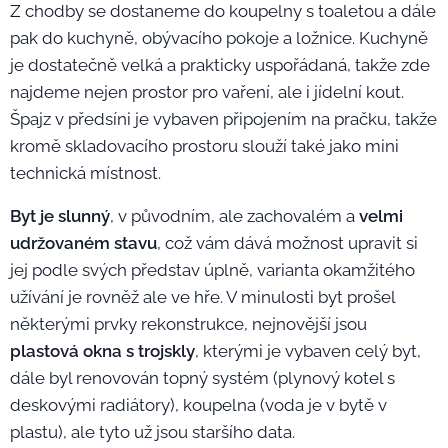
Z chodby se dostaneme do koupelny s toaletou a dále
pak do kuchyně, obývacího pokoje a ložnice. Kuchyně
je dostatečně velká a prakticky uspořádaná, takže zde
najdeme nejen prostor pro vaření, ale i jídelní kout.
Špajz v předsíni je vybaven připojením na pračku, takže
kromě skladovacího prostoru slouží také jako mini
technická místnost.
Byt je slunný
, v původním, ale zachovalém a
velmi
udržovaném stavu
, což vám dává možnost upravit si
jej podle svých představ úplně, varianta okamžitého
užívání je rovněž ale ve hře. V minulosti byt prošel
některými prvky rekonstrukce, nejnovější jsou
plastová okna s trojskly
, kterými je vybaven celý byt,
dále byl renovován topný systém (plynový kotel s
deskovými radiátory), koupelna (voda je v bytě v
plastu), ale tyto už jsou staršího data.