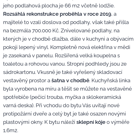
jeho podlahová plocha je 66 m2 včetně lodžie.
Rozsáhlá rekonstrukce proběhla v roce 2019
, a
majitelé to vzali doslova od podlahy, však také přišla
na bezmála 700.000 Kč. Znivelované podlahy, na
kterých je v chodbě dlažba, dále v kuchyni a obývacím
pokoji lepený vinyl. Kompletně nová elektřina v mědi
je zasekaná v panelu. Rozšířená velká koupelna s
toaletou a rohovou vanou. Stropní podhledy jsou ze
sádrokartonu. Vkusně je také vyřešený skladovací
vestavěný prostor a
šatna v chodbě
. Kuchyňská linka
byla vyrobena na míru a těšit se můžete na vestavěné
spotřebiče (pečicí trouba, myčka a sklokeramická
varná deska). Při vchodu do bytu Vás uvítají nové
protipožární dveře a celý byt je také osazen novými
plastovými okny. K bytu náleží
sklepní kóje
o výměře
1,6m2.